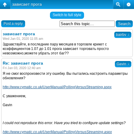
зависает прога
Switch to full style
Post a reply
зависает прога
↓
bairbv
Wed Jan 01, 2020 11:05 am
Здравствуйте, в последние пару месяцев в торговле крикет с
коэффициентов 1.07 до 1.01 прога зависает торговать просто
невозможно,можете убрать этот баг??
Re: зависает прога
↓
Gavin
Fri Jan 03, 2020 12:40 am
Я не смог воспроизвести эту ошибку. Вы пытались настроить параметры
обновления?
http://www.cymatic.co.uk/UserManual/PollingVersusStreaming.aspx
С уважением,
Gavin
I could not reproduce this error. Have you tried to configure update settings?
http://www.cymatic.co.uk/UserManual/PollingVersusStreaming.aspx