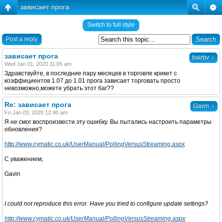
зависает прога
Switch to full style
Post a reply
зависает прога
↓
bairbv
Wed Jan 01, 2020 11:05 am
Здравствуйте, в последние пару месяцев в торговле крикет с
коэффициентов 1.07 до 1.01 прога зависает торговать просто
невозможно,можете убрать этот баг??
Re: зависает прога
↓
Gavin
Fri Jan 03, 2020 12:40 am
Я не смог воспроизвести эту ошибку. Вы пытались настроить параметры
обновления?
http://www.cymatic.co.uk/UserManual/PollingVersusStreaming.aspx
С уважением,
Gavin
I could not reproduce this error. Have you tried to configure update settings?
http://www.cymatic.co.uk/UserManual/PollingVersusStreaming.aspx